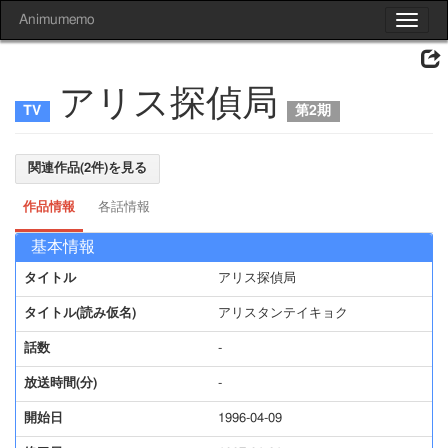
Animumemo
Toggle
navigat
アリス探偵局
第2期
関連作品(2件)を見る
作品情報
各話情報
基本情報
タイトル
アリス探偵局
タイトル(読み仮名)
アリスタンテイキョク
話数
-
放送時間(分)
-
開始日
1996-04-09