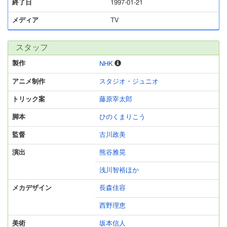
終了日
1997-01-21
メディア
TV
スタッフ
製作
NHK
アニメ制作
スタジオ・ジュニオ
トリック案
藤原宰太郎
脚本
ひのくまりこう
監督
古川政美
演出
熊谷雅晃
浅川智裕ほか
メカデザイン
長森佳容
西野理恵
美術
坂本信人