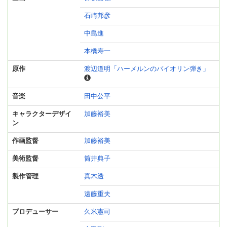
石崎邦彦
中島進
本橋寿一
原作
渡辺道明「ハーメルンのバイオリン弾き」
音楽
田中公平
キャラクターデザイ
加藤裕美
ン
作画監督
加藤裕美
美術監督
筒井典子
製作管理
真木透
遠藤重夫
プロデューサー
久米憲司