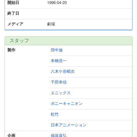
開始日
1996-04-20
終了日
メディア
劇場
スタッフ
製作
田中迪
本橋浩一
八木ケ谷昭次
千田幸信
エニックス
ポニーキャニオン
松竹
日本アニメーション
企画
保坂嘉弘