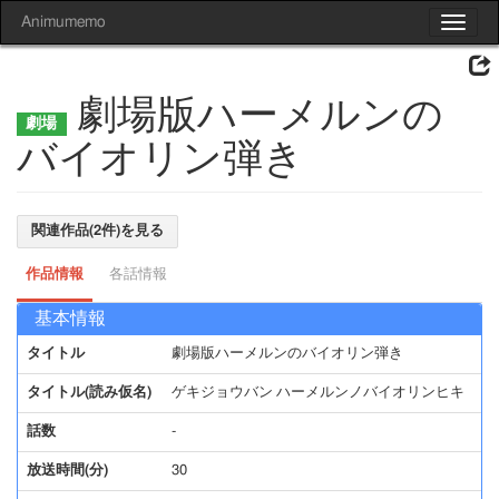
Animumemo
Toggle
navigat
劇場版ハーメルンの
バイオリン弾き
関連作品(2件)を見る
作品情報
各話情報
基本情報
タイトル
劇場版ハーメルンのバイオリン弾き
タイトル(読み仮名)
ゲキジョウバン ハーメルンノバイオリンヒキ
話数
-
放送時間(分)
30