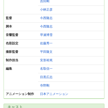
吉田剛
小林正彦
監督
今西隆志
脚本
今西隆志
音響監督
早瀬博雪
色彩設定
佐藤秀一
撮影監督
平田隆文
制作担当
安形裕篤
編集
名取信一
目黒広志
寺野剛
アニメーション制作
日本アニメーション
キャスト