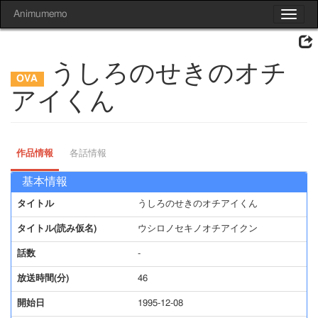
Animumemo
Toggle
navigat
うしろのせきのオチ
アイくん
作品情報
各話情報
基本情報
タイトル
うしろのせきのオチアイくん
タイトル(読み仮名)
ウシロノセキノオチアイクン
話数
-
放送時間(分)
46
開始日
1995-12-08