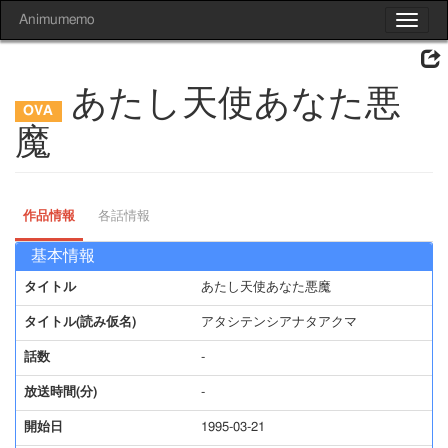
Animumemo
Toggle
navigat
あたし天使あなた悪
魔
作品情報
各話情報
基本情報
タイトル
あたし天使あなた悪魔
タイトル(読み仮名)
アタシテンシアナタアクマ
話数
-
放送時間(分)
-
開始日
1995-03-21