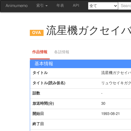
Animumemo
索引
年表
API
流星機ガクセイ
作品情報
各話情報
基本情報
タイトル
流星機ガクセイ
タイトル(読み仮名)
リュウセイキガ
話数
-
放送時間(分)
30
開始日
1993-08-21
終了日