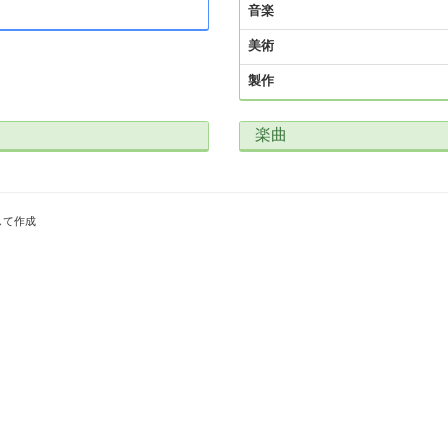
音楽
美術
製作
楽曲
して作成