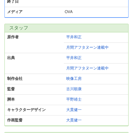
終了日
メディア
OVA
スタッフ
原作者
平井和正
月間アフタヌーン連載中
出典
平井和正
月間アフタヌーン連載中
制作会社
映像工房
監督
古川順康
脚本
平野靖士
キャラクターデザイン
大貫健一
作画監督
大貫健一