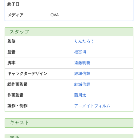
終了日
メディア
OVA
スタッフ
監修
りんたろう
監督
福富博
脚本
遠藤明範
キャラクターデザイン
結城信輝
総作画監督
結城信輝
作画監督
藤川太
製作・制作
アニメイトフィルム
キャスト