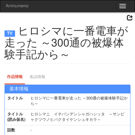
Animumemo
Toggle
navigat
ヒロシマに一番電車が
走った ～300通の被爆体
験手記から～
作品情報
各話情報
基本情報
タイトル
ヒロシマに一番電車が走った ～300通の被爆体験手記か
ら～
タイトル
ヒロシマニ イチバンデンシャガハシッタ ～サンビ
(読み仮名)
ャクツウノヒバクタイケンシュキカラ～
話数
-