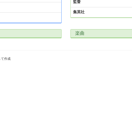
監督
集英社
楽曲
して作成