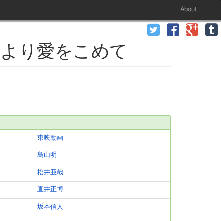
About
村より愛をこめて
東映動画
鳥山明
松井亜哉
直井正博
坂本信人