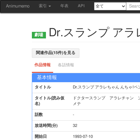
Animumemo
索引
年表
API
Dr.スランプ ア
関連作品(15件)を見る
作品情報
各話情報
基本情報
タイトル
Dr.スランプ アラレちゃん んちゃ
タイトル(読み仮
ドクタースランプ アラレチャン 
名)
メテ
話数
-
放送時間(分)
32
開始日
1993-07-10