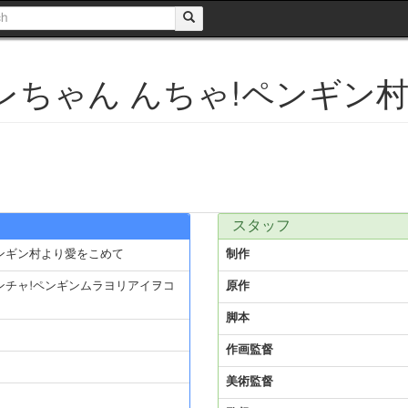
ラレちゃん んちゃ!ペンギン
スタッフ
!ペンギン村より愛をこめて
制作
ンチャ!ペンギンムラヨリアイヲコ
原作
脚本
作画監督
美術監督