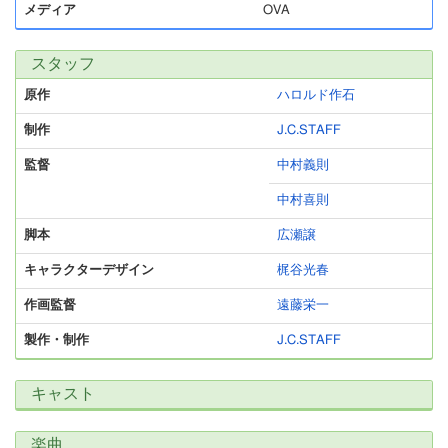
メディア
OVA
スタッフ
原作
ハロルド作石
制作
J.C.STAFF
監督
中村義則
中村喜則
脚本
広瀬譲
キャラクターデザイン
梶谷光春
作画監督
遠藤栄一
製作・制作
J.C.STAFF
キャスト
楽曲