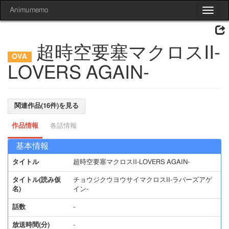
Animumemo
Toggle
navigat
超時空要塞マクロスII-
LOVERS AGAIN-
関連作品(16件)を見る
作品情報
各話情報
基本情報
タイトル
超時空要塞マクロスII-LOVERS AGAIN-
タイトル(読み仮
チョウジクウヨウサイマクロスII-ラバーズアゲ
名)
イン-
話数
-
放送時間(分)
-