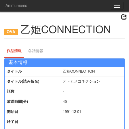
Animumemo
Toggle
navigat
乙姫CONNECTION
作品情報
各話情報
基本情報
タイトル
乙姫CONNECTION
タイトル(読み仮名)
オトヒメコネクション
話数
-
放送時間(分)
45
開始日
1991-12-01
終了日