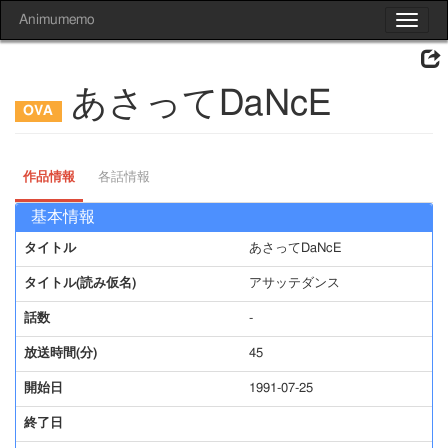
Animumemo
Toggle
navigat
あさってDaNcE
作品情報
各話情報
基本情報
タイトル
あさってDaNcE
タイトル(読み仮名)
アサッテダンス
話数
-
放送時間(分)
45
開始日
1991-07-25
終了日