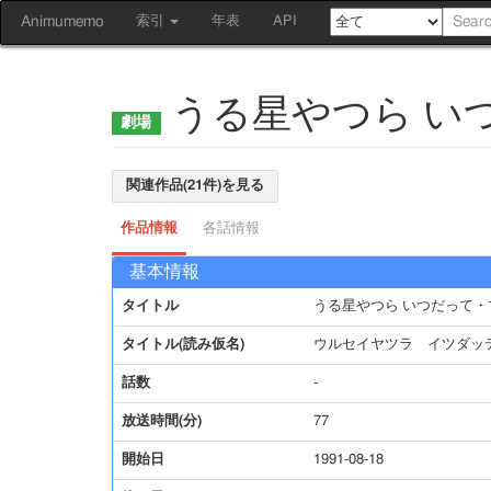
Animumemo
索引
年表
API
うる星やつら い
関連作品(21件)を見る
作品情報
各話情報
基本情報
タイトル
うる星やつら いつだって・
タイトル(読み仮名)
ウルセイヤツラ イツダッ
話数
-
放送時間(分)
77
開始日
1991-08-18