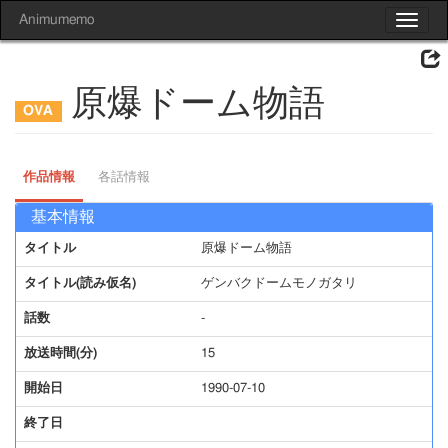
Animumemo
Toggle
navigat
原爆ドーム物語
作品情報
各話情報
基本情報
タイトル
原爆ドーム物語
タイトル(読み仮名)
ゲンバクドームモノガタリ
話数
-
放送時間(分)
15
開始日
1990-07-10
終了日