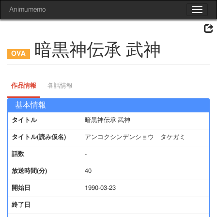
Animumemo
Toggle
navigat
暗黒神伝承 武神
作品情報
各話情報
基本情報
タイトル
暗黒神伝承 武神
タイトル(読み仮名)
アンコクシンデンショウ タケガミ
話数
-
放送時間(分)
40
開始日
1990-03-23
終了日