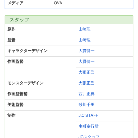
メディア
OVA
スタッフ
原作
山崎理
監督
山崎理
キャラクターデザイン
大貫健一
作画監督
大貫健一
大張正己
モンスターデザイン
大張正己
作画監督補
西井正典
美術監督
砂川千里
制作
J.C.STAFF
南町奉行所
JCスタッフ