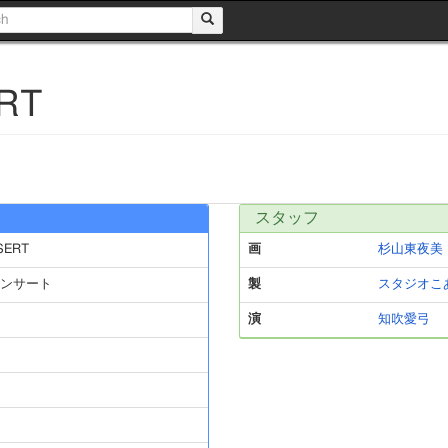
RT
スタッフ
SERT
画
杉山東夜美
ンサート
製
スタジオこ
演
知吹愛弓