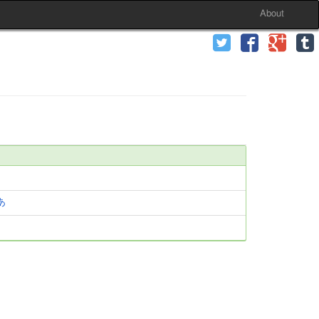
About
あ