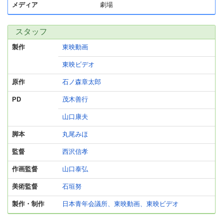
メディア
劇場
スタッフ
製作
東映動画
東映ビデオ
原作
石ノ森章太郎
PD
茂木善行
山口康夫
脚本
丸尾みほ
監督
西沢信孝
作画監督
山口泰弘
美術監督
石垣努
製作・制作
日本青年会議所、東映動画、東映ビデオ