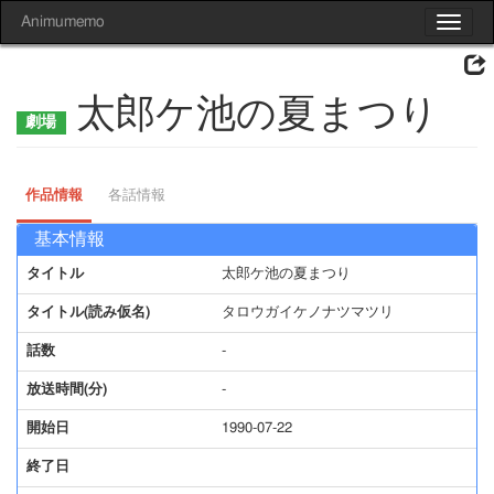
Animumemo
Toggle
navigat
太郎ケ池の夏まつり
作品情報
各話情報
基本情報
タイトル
太郎ケ池の夏まつり
タイトル(読み仮名)
タロウガイケノナツマツリ
話数
-
放送時間(分)
-
開始日
1990-07-22
終了日