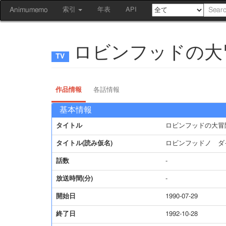
Animumemo
索引
年表
API
ロビンフッドの大
作品情報
各話情報
基本情報
タイトル
ロビンフッドの大冒
タイトル(読み仮名)
ロビンフッドノ ダ
話数
-
放送時間(分)
-
開始日
1990-07-29
終了日
1992-10-28