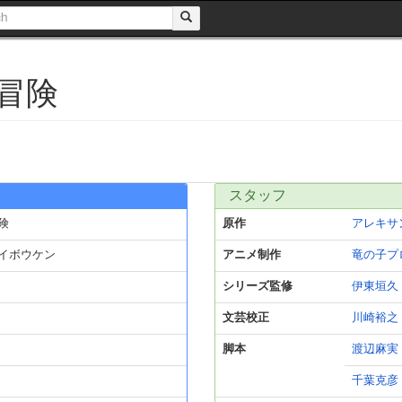
冒険
スタッフ
険
原作
アレキサ
イボウケン
アニメ制作
竜の子プ
シリーズ監修
伊東垣久
文芸校正
川崎裕之
脚本
渡辺麻実
千葉克彦