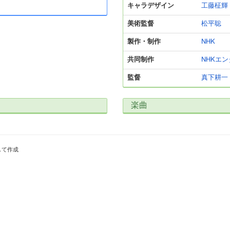
キャラデザイン
工藤柾輝
美術監督
松平聡
製作・制作
NHK
共同制作
NHKエ
監督
真下耕一
楽曲
して作成