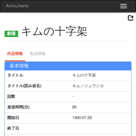
Animumemo
Toggle
navigat
キムの十字架
作品情報
各話情報
基本情報
タイトル
キムの十字架
タイトル(読み仮名)
キムノジュウジカ
話数
-
放送時間(分)
80
開始日
1990-07-28
終了日