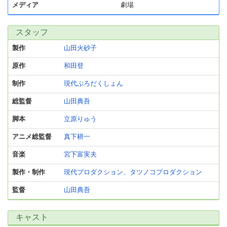
メディア
劇場
スタッフ
製作
山田火砂子
原作
和田登
制作
現代ぷろだくしょん
総監督
山田典吾
脚本
立原りゅう
アニメ総監督
真下耕一
音楽
宮下富実夫
製作・制作
現代プロダクション、タツノコプロダクション
監督
山田典吾
キャスト