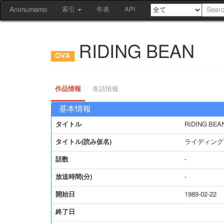
Animumemo
索引
年表
API
RIDING BEAN
作品情報
各話情報
基本情報
タイトル
RIDING BEA
タイトル(読み仮名)
ライディング
話数
-
放送時間(分)
-
開始日
1989-02-22
終了日