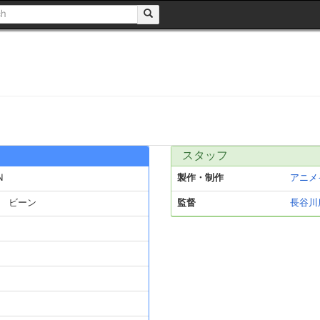
スタッフ
N
製作・制作
アニメ
 ビーン
監督
長谷川