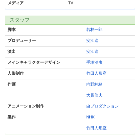
メディア
TV
スタッフ
脚本
若林一郎
プロデューサー
安江進
演出
安江進
メインキャラクターデザイン
手塚治虫
人形制作
竹田人形座
作画
内野純緒
大貫信夫
アニメーション制作
虫プロダクション
製作
NHK
竹田人形座