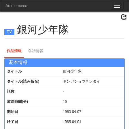
Animumemo
Toggle
navigat
銀河少年隊
作品情報
各話情報
基本情報
タイトル
銀河少年隊
タイトル(読み仮名)
ギンガショウネンタイ
話数
-
放送時間(分)
15
開始日
1963-04-07
終了日
1965-04-01