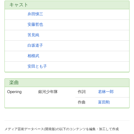
キャスト
弁田悌三
安藤哲也
筈見純
白坂道子
相模武
安田とも子
楽曲
Opening
銀河少年隊
作詞
若林一郎
作曲
富田勲
メディア芸術データベース(開発版)の以下のコンテンツを編集・加工して作成