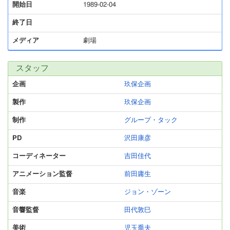
開始日
1989-02-04
終了日
メディア
劇場
スタッフ
企画
玖保企画
製作
玖保企画
制作
グループ・タック
PD
沢田康彦
コーディネーター
吉田佳代
アニメーション監督
前田庸生
音楽
ジョン・ゾーン
音響監督
田代敦巳
美術
児玉喬夫