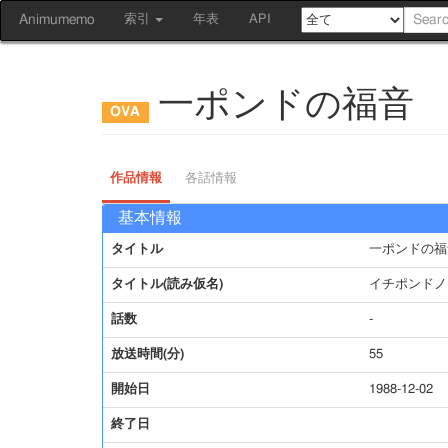
Animumemo
索引
年表
API
一ポンドの福音
作品情報
各話情報
基本情報
タイトル
一ポンドの福
タイトル(読み仮名)
イチポンドノ
話数
-
放送時間(分)
55
開始日
1988-12-02
終了日