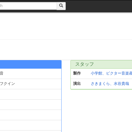
スタッフ
音
製作
小学館、ビクター音楽
フクイン
演出
さきまくら、水谷貴哉