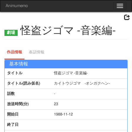
Animumemo
Toggle
navigat
怪盗ジゴマ -音楽編-
作品情報
各話情報
基本情報
タイトル
怪盗ジゴマ -音楽編-
タイトル(読み仮名)
カイトウジゴマ -オンガクヘン-
話数
-
放送時間(分)
23
開始日
1988-11-12
終了日