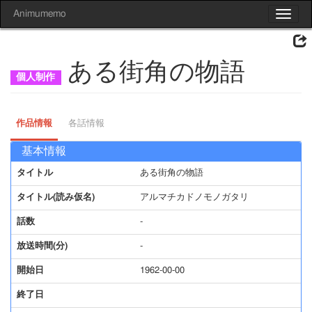
Animumemo
Toggle
navigat
ある街角の物語
作品情報
各話情報
基本情報
タイトル
ある街角の物語
タイトル(読み仮名)
アルマチカドノモノガタリ
話数
-
放送時間(分)
-
開始日
1962-00-00
終了日