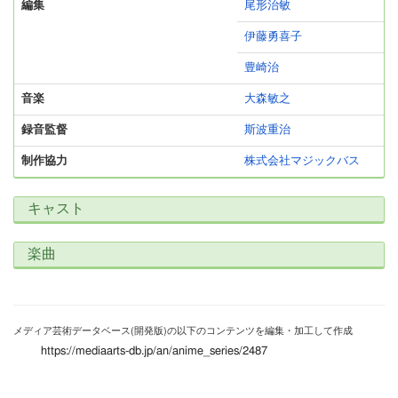
編集
尾形治敏
伊藤勇喜子
豊崎治
音楽
大森敏之
録音監督
斯波重治
制作協力
株式会社マジックバス
キャスト
楽曲
メディア芸術データベース(開発版)の以下のコンテンツを編集・加工して作成
https://mediaarts-db.jp/an/anime_series/2487