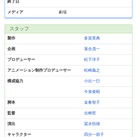
終了日
メディア
劇場
スタッフ
製作
多賀英典
企画
落合茂一
プロデューサー
松下洋子
アニメーション制作プロデューサー
松崎義之
構成協力
小出一巳
今泉俊昭
脚本
金春智子
監督
出崎哲
演出
冨永恒雄
キャラクター
四分一節子