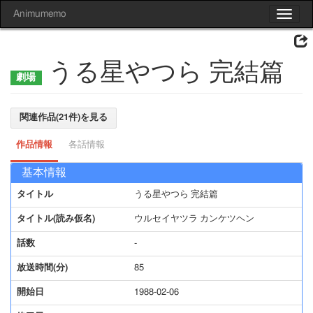
Animumemo
Toggle
navigat
うる星やつら 完結篇
関連作品(21件)を見る
作品情報
各話情報
基本情報
タイトル
うる星やつら 完結篇
タイトル(読み仮名)
ウルセイヤツラ カンケツヘン
話数
-
放送時間(分)
85
開始日
1988-02-06