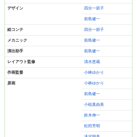
デザイン
四分一節子
前島健一
絵コンテ
四分一節子
メカニック
前島健一
演出助手
前島健一
レイアウト監修
清水恵蔵
作画監督
小林ゆかり
原画
小林ゆかり
前島健一
小椋真由美
鈴木伸一
松田芳明
滝沢明美