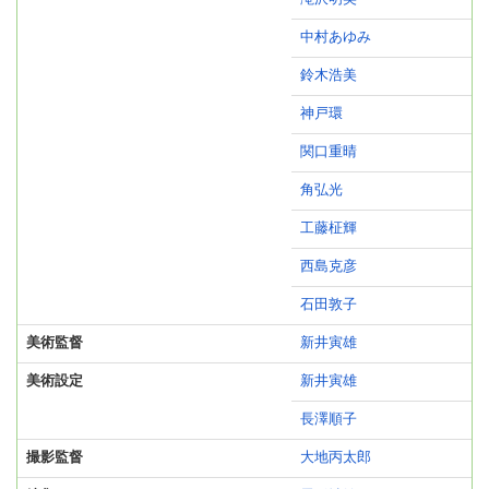
中村あゆみ
鈴木浩美
神戸環
関口重晴
角弘光
工藤柾輝
西島克彦
石田敦子
美術監督
新井寅雄
美術設定
新井寅雄
長澤順子
撮影監督
大地丙太郎