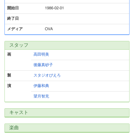
開始日
1986-02-01
終了日
メディア
OVA
スタッフ
画
高田明美
後藤真砂子
製
スタジオぴえろ
演
伊藤和典
望月智充
キャスト
楽曲