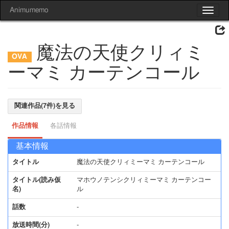
Animumemo
Toggle
navigat
魔法の天使クリィミ
ーマミ カーテンコール
関連作品(7件)を見る
作品情報
各話情報
基本情報
タイトル
魔法の天使クリィミーマミ カーテンコール
タイトル(読み仮
マホウノテンシクリィミーマミ カーテンコー
名)
ル
話数
-
放送時間(分)
-