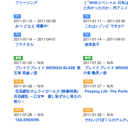
フリージング
[「NHKスペシャル 日本は
と向かったのか」内アニメ
2011-01-10 ～ 2011-02-28
2011-01-11 ～ 2011-03-30
みつ どもえ 増量中!
これは×ゾンビ ですか?
2011-01-14 ～ 2011-04-01
2011-01-14 ～ 2011-04-01
フラクタル
放浪息子
2011-01-22 ～ N/A
2011-01-22 ～ N/A
ブレイクブレイド BROKEN BLADE 第
ブレイクブレイド BROKEN
五章 死線ノ涯
六章 慟哭ノ砦
2011-01-26 ～ N/A
2011-01-27 ～ N/A
百花繚乱サムライガールズ [映像特典]
Peeping Life -The Perfe
百花繚乱 ～乙女❤ 嬉し恥ずかし将士の
契り～
2011-01-28 ～ N/A
2011-01-28 ～ N/A
TAILENDERS
それいけ!ぼくらのチムチム