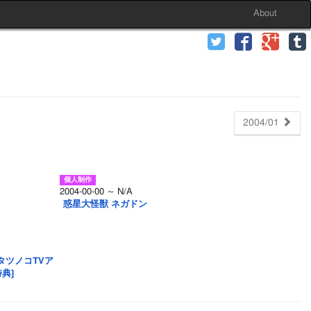
About
2004/01
2004-00-00 ～ N/A
惑星大怪獣 ネガドン
タツノコTVア
典]