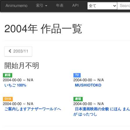
Animumemo
索引
年表
API
2004年 作品一覧
2003/11
開始月不明
2004-00-00 ～ N/A
2004-00-00 ～ N/A
いちご 100%
MUSHIOTOKO
2004-00-00 ～ N/A
2004-00-00 ～ N/A
ご案内しますアナザーワールドへ
日本漫画映画の全貌 にほん ま
が はったつし