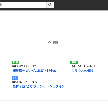
1981
1981-07-11 ～ N/A
1981-07-18 ～ N/A
機動戦士ガンダムⅡ 哀・戦士編
シリウスの伝説
1981-07-27 ～ N/A
恐怖伝説 怪奇!フランケンシュタイン