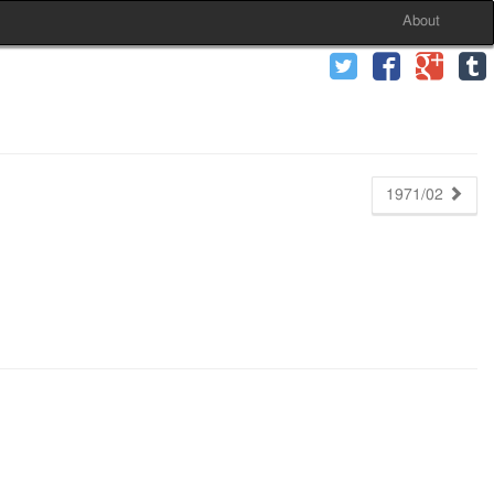
About
1971/02