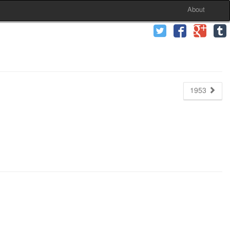
About
1953