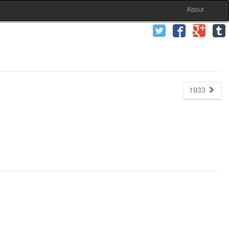
About
1933