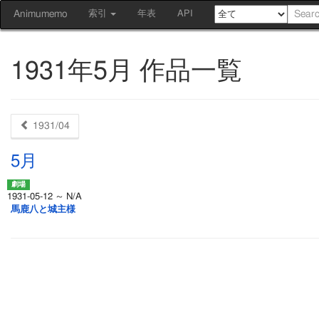
Animumemo
索引
年表
API
1931年5月 作品一覧
1931/04
5月
1931-05-12 ～ N/A
馬鹿八と城主様