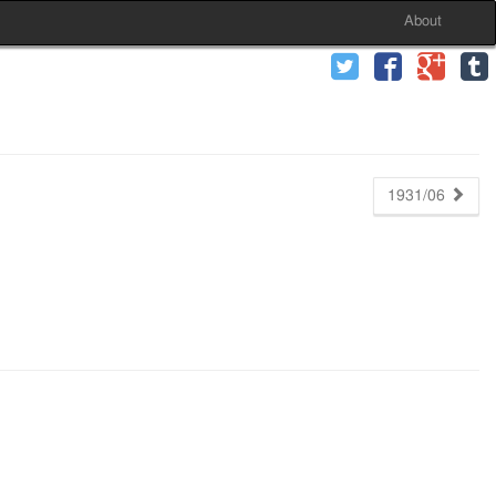
About
1931/06