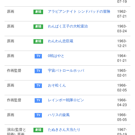
07-19
原画
アラビアンナイト シンドバッドの冒険
1962-
07-21
原画
わんぱく王子の大蛇退治
1963-
03-24
原画
わんわん忠臣蔵
1963-
12-21
原画
0戦はやと
1964-
01-21
作画監督
宇宙パトロールホッパ
1965-
02-01
原画
おそ松くん
1966-
02-05
作画監督
レインボー戦隊ロビン
1966-
04-23
原画
ハリスの旋風
1966-
05-05
演出(監督と
たぬきさん大当たり
1967-
同義), 原画
03-19