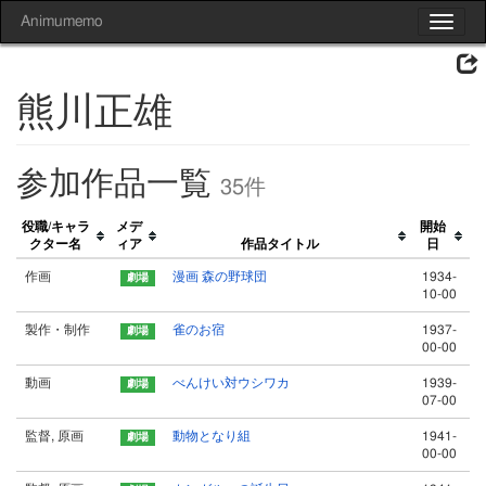
Animumemo
Toggle
navigat
熊川正雄
参加作品一覧
35件
役職/キャラ
メデ
開始
クター名
ィア
作品タイトル
日
作画
漫画 森の野球団
1934-
10-00
製作・制作
雀のお宿
1937-
00-00
動画
べんけい対ウシワカ
1939-
07-00
監督, 原画
動物となり組
1941-
00-00