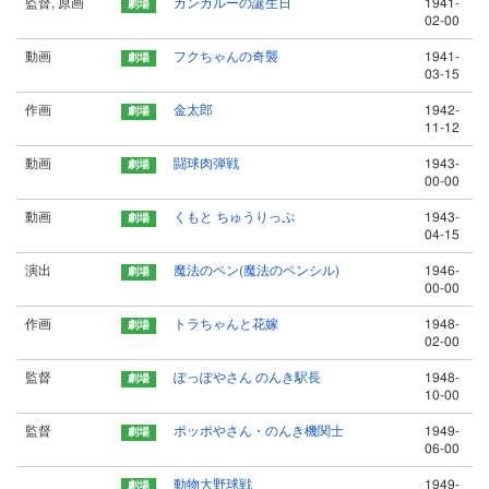
監督, 原画
カンガルーの誕生日
1941-
02-00
動画
フクちゃんの奇襲
1941-
03-15
作画
金太郎
1942-
11-12
動画
闘球肉弾戦
1943-
00-00
動画
くもと ちゅうりっぷ
1943-
04-15
演出
魔法のペン(魔法のペンシル)
1946-
00-00
作画
トラちゃんと花嫁
1948-
02-00
監督
ぽっぽやさん のんき駅長
1948-
10-00
監督
ポッポやさん・のんき機関士
1949-
06-00
動物大野球戦
1949-