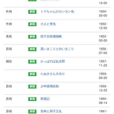
12-00
作画
トラちゃんのカンカン虫
1950-
05-00
作画
小人と青虫
1950-
12-00
美術
団子兵衛捕物帳
1952-
00-00
原画
黒いきこりと白いきこり
1956-
07-00
補佐
かっぱのぱあ太郎
1957-
11-25
たぬきさん大当り
1959-
06-20
原画
少年猿飛佐助
1959-
12-25
原画
西遊記
1960-
08-14
原画
安寿と厨子王丸
1961-