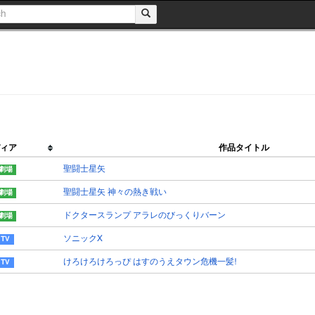
ィア
作品タイトル
聖闘士星矢
聖闘士星矢 神々の熱き戦い
ドクタースランプ アラレのびっくりバーン
ソニックX
けろけろけろっぴ はすのうえタウン危機一髪!