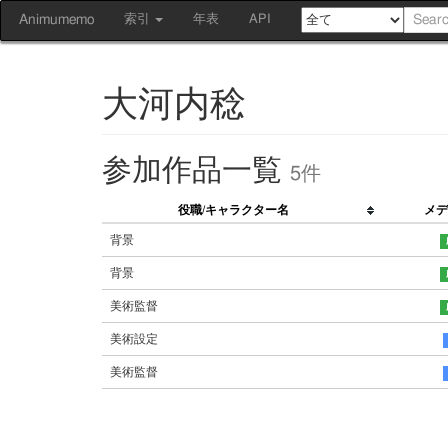
Animumemo
索引
年表
API
大河内稔
参加作品一覧
5件
役職/キャラクター名
メデ
背景
背景
美術監督
美術設定
美術監督