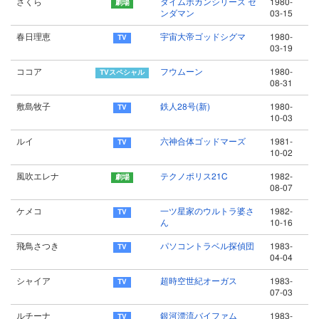
さくら
タイムボカンシリーズ ゼ
1980-
ンダマン
03-15
春日理恵
宇宙大帝ゴッドシグマ
1980-
03-19
ココア
フウムーン
1980-
08-31
敷島牧子
鉄人28号(新)
1980-
10-03
ルイ
六神合体ゴッドマーズ
1981-
10-02
風吹エレナ
テクノポリス21C
1982-
08-07
ケメコ
一ツ星家のウルトラ婆さ
1982-
ん
10-16
飛鳥さつき
パソコントラベル探偵団
1983-
04-04
シャイア
超時空世紀オーガス
1983-
07-03
ルチーナ
銀河漂流バイファム
1983-