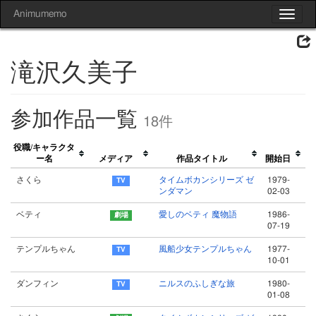
Animumemo
Toggle
navigat
滝沢久美子
参加作品一覧
18件
役職/キャラクタ
ー名
メディア
作品タイトル
開始日
さくら
タイムボカンシリーズ ゼ
1979-
ンダマン
02-03
ベティ
愛しのベティ 魔物語
1986-
07-19
テンプルちゃん
風船少女テンプルちゃん
1977-
10-01
ダンフィン
ニルスのふしぎな旅
1980-
01-08