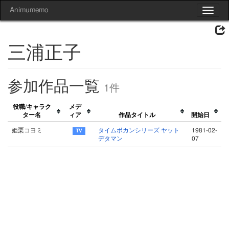
Animumemo
Toggle
navigat
三浦正子
参加作品一覧
1件
役職/キャラク
メデ
ター名
ィア
作品タイトル
開始日
姫栗コヨミ
タイムボカンシリーズ ヤット
1981-02-
デタマン
07