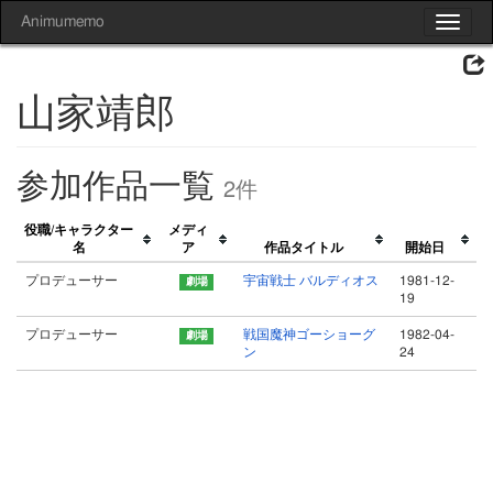
Animumemo
Toggle
navigat
山家靖郎
参加作品一覧
2件
役職/キャラクター
メディ
名
ア
作品タイトル
開始日
プロデューサー
宇宙戦士 バルディオス
1981-12-
19
プロデューサー
戦国魔神ゴーショーグ
1982-04-
ン
24