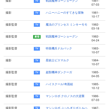
撮影
戦国魔神ゴーショーグン
1981-
07-03
撮影
ハニーハニーのすてきな冒険
1981-
10-17
撮影監督
魔法のプリンセス ミンキーモモ
1982-
03-18
撮影監督
戦国魔神ゴーショーグン
1982-
04-24
撮影監督
特装機兵ドルバック
1983-
10-07
撮影
星銃士ビスマルク
1984-
10-07
撮影監督
超獣機神ダンクーガ
1985-
04-05
撮影監督
ハイスクール!奇面組
1985-
10-12
撮影監督
マシンロボ クロノスの大逆襲
1986-
07-03
撮影監督
マシンロボ ぶっちぎりボトルハ
1987-