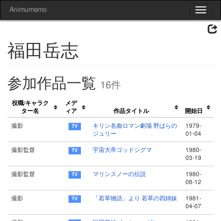
Animumemo
Toggle
navigat
福田岳志
参加作品一覧
16件
役職/キャラク
メデ
ター名
ィア
作品タイトル
開始日
撮影
キリン名曲ロマン劇場 野ばらの
1979-
ジュリー
01-04
撮影監督
宇宙大帝ゴッドシグマ
1980-
03-19
撮影監督
マリンスノーの伝説
1980-
08-12
撮影
「若草物語」より 若草の四姉妹
1981-
04-07