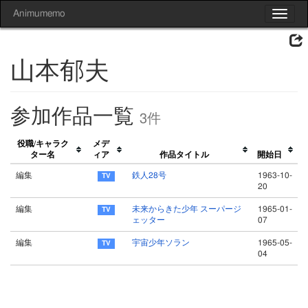
Animumemo
Toggle
navigat
山本郁夫
参加作品一覧
3件
役職/キャラク
メデ
ター名
ィア
作品タイトル
開始日
編集
鉄人28号
1963-10-
20
編集
未来からきた少年 スーパージ
1965-01-
ェッター
07
編集
宇宙少年ソラン
1965-05-
04