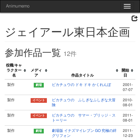
Animumemo
Toggle
navigat
ジェイアール東日本企画
参加作品一覧
12件
役職/キャ
ラクター
メディ
開始
名
ア
作品タイトル
日
製作
ピカチュウの ドキ ドキ かくれんぼ
2001-
07-07
製作
ピカチュウの ふしぎなふしぎな大冒
2010-
険
08-01
製作
ピカチュウの サマー・ブリッジ・ス
2011-
トーリー
08-01
製作
劇場版 イナズマイレブン GO 究極の絆
2011-
グリフォン
12-23