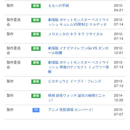
製作
ももへの手紙
2012-
04-21
製作委員
劇場版 ポケットモンスター ベストウイ
2012-
会
ッシュ キュレムVS聖剣士 ケルディオ
07-14
製作
メロエッタの キラ キラ リサイタル
2012-
07-14
製作委員
劇場版 イナズマイレブンGo VS ダンボ
2012-
会
ール戦機
12-01
製作委員
劇場版 ポケットモンスター ベストウイ
2013-
会
ッシュ 神速のゲノセクト ミュウツー覚
07-13
醒
製作
ピカチュウと イーブイ・フレンズ
2013-
07-13
製作
映画 妖怪ウォッチ 誕生の秘密だニャ
2014-
ン!
12-20
製作
アニメ 怪獣酒場 カンパーイ!
2015-
07-07