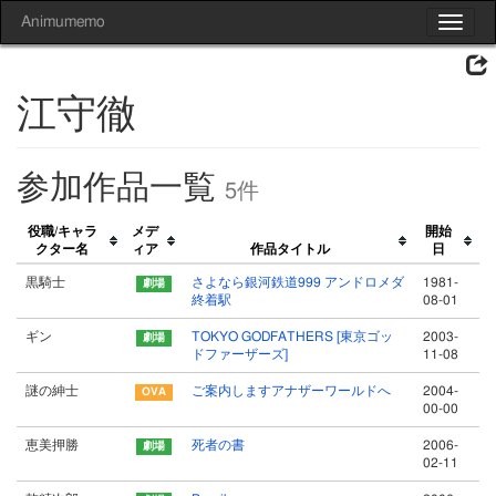
Animumemo
Toggle
navigat
江守徹
参加作品一覧
5件
役職/キャラ
メデ
開始
クター名
ィア
作品タイトル
日
黒騎士
さよなら銀河鉄道999 アンドロメダ
1981-
終着駅
08-01
ギン
TOKYO GODFATHERS [東京ゴッ
2003-
ドファーザーズ]
11-08
謎の紳士
ご案内しますアナザーワールドへ
2004-
00-00
恵美押勝
死者の書
2006-
02-11