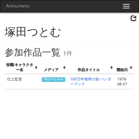
Animumemo
Toggle
navigat
塚田つとむ
参加作品一覧
1件
役職/キャラクタ
ー名
メディア
作品タイトル
開始日
仕上監督
100万年地球の旅 バンダ
1978-
ーブック
08-27