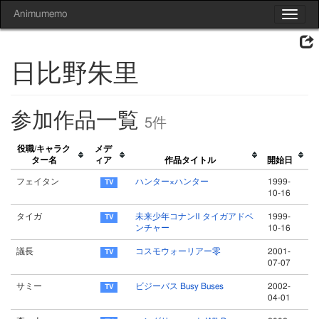
Animumemo
Toggle
navigat
日比野朱里
参加作品一覧
5件
役職/キャラク
メデ
ター名
ィア
作品タイトル
開始日
フェイタン
ハンター×ハンター
1999-
10-16
タイガ
未来少年コナンⅡ タイガアドベ
1999-
ンチャー
10-16
議長
コスモウォーリアー零
2001-
07-07
サミー
ビジーバス Busy Buses
2002-
04-01