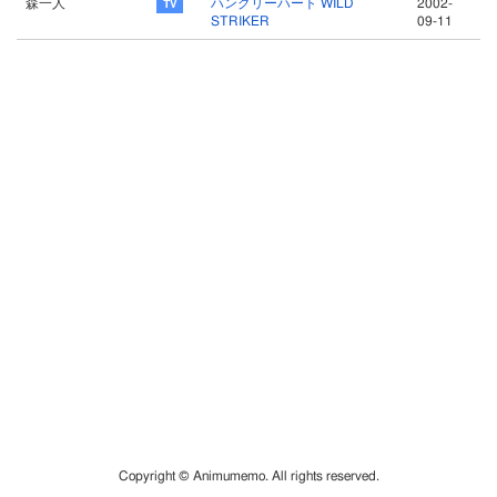
森一人
ハングリーハート WILD
2002-
STRIKER
09-11
Copyright © Animumemo. All rights reserved.