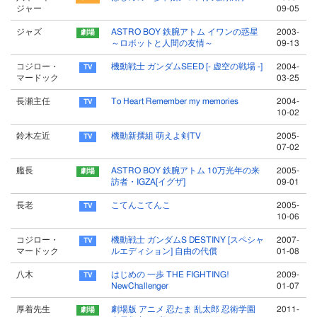
ジャー
09-05
ジャズ
ASTRO BOY 鉄腕アトム イワンの惑星
2003-
～ロボットと人間の友情～
09-13
コジロー・
機動戦士 ガンダムSEED [- 虚空の戦場 -]
2004-
マードック
03-25
長瀬主任
To Heart Remember my memories
2004-
10-02
鈴木左近
機動新撰組 萌えよ剣TV
2005-
07-02
艦長
ASTRO BOY 鉄腕アトム 10万光年の来
2005-
訪者・IGZA[イグザ]
09-01
長老
こてんこてんこ
2005-
10-06
コジロー・
機動戦士 ガンダムS DESTINY [スペシャ
2007-
マードック
ルエディション] 自由の代償
01-08
八木
はじめの 一歩 THE FIGHTING!
2009-
NewChallenger
01-07
厚着先生
劇場版 アニメ 忍たま 乱太郎 忍術学園
2011-