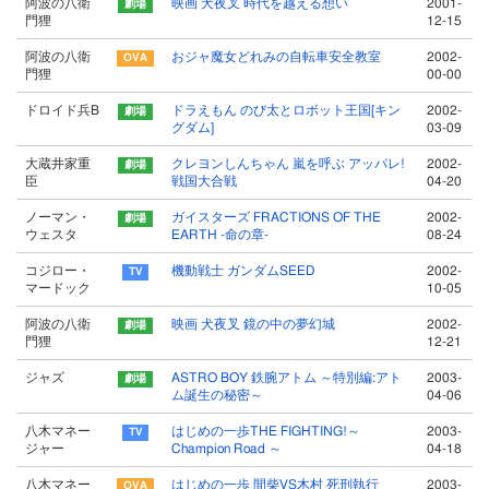
阿波の八衛
映画 犬夜叉 時代を越える想い
2001-
門狸
12-15
阿波の八衛
おジャ魔女どれみの自転車安全教室
2002-
門狸
00-00
ドロイド兵B
ドラえもん のび太とロボット王国[キン
2002-
グダム]
03-09
大蔵井家重
クレヨンしんちゃん 嵐を呼ぶ アッパレ!
2002-
臣
戦国大合戦
04-20
ノーマン・
ガイスターズ FRACTIONS OF THE
2002-
ウェスタ
EARTH -命の章-
08-24
コジロー・
機動戦士 ガンダムSEED
2002-
マードック
10-05
阿波の八衛
映画 犬夜叉 鏡の中の夢幻城
2002-
門狸
12-21
ジャズ
ASTRO BOY 鉄腕アトム ～特別編:アト
2003-
ム誕生の秘密～
04-06
八木マネー
はじめの一歩THE FIGHTING!～
2003-
ジャー
Champion Road ～
04-18
八木マネー
はじめの一歩 間柴VS木村 死刑執行
2003-