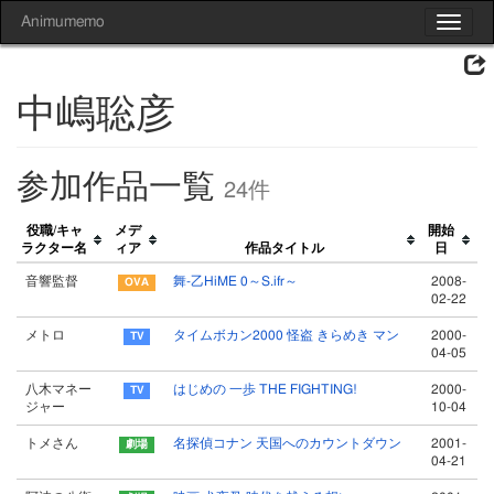
Animumemo
Toggle
navigat
中嶋聡彦
参加作品一覧
24件
役職/キャ
メデ
開始
ラクター名
ィア
作品タイトル
日
音響監督
舞-乙HiME 0～S.ifr～
2008-
02-22
メトロ
タイムボカン2000 怪盗 きらめき マン
2000-
04-05
八木マネー
はじめの 一歩 THE FIGHTING!
2000-
ジャー
10-04
トメさん
名探偵コナン 天国へのカウントダウン
2001-
04-21