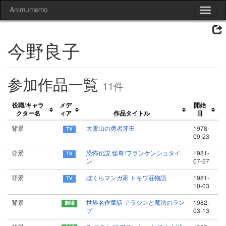
Animumemo
Toggle
navigat
今野良子
参加作品一覧
11件
役職/キャラ
メデ
開始
クター名
ィア
作品タイトル
日
背景
大雪山の勇者牙王
1978-
09-23
背景
恐怖伝説 怪奇!フランケンシュタイ
1981-
ン
07-27
背景
ぼくらマンガ家 トキワ荘物語
1981-
10-03
背景
世界名作童話 アラジンと魔法のラン
1982-
プ
03-13