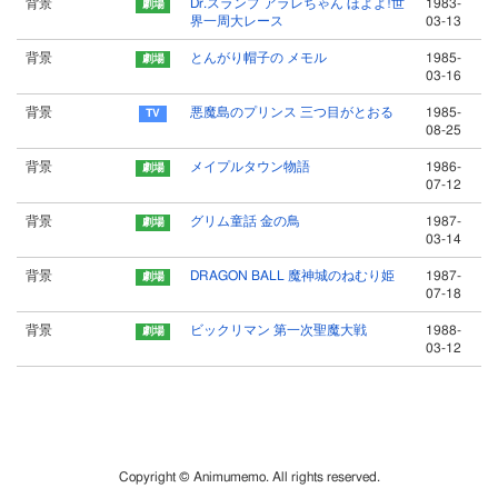
背景
Dr.スランプ アラレちゃん ほよよ!世
1983-
界一周大レース
03-13
背景
とんがり帽子の メモル
1985-
03-16
背景
悪魔島のプリンス 三つ目がとおる
1985-
08-25
背景
メイプルタウン物語
1986-
07-12
背景
グリム童話 金の鳥
1987-
03-14
背景
DRAGON BALL 魔神城のねむり姫
1987-
07-18
背景
ビックリマン 第一次聖魔大戦
1988-
03-12
Copyright © Animumemo. All rights reserved.