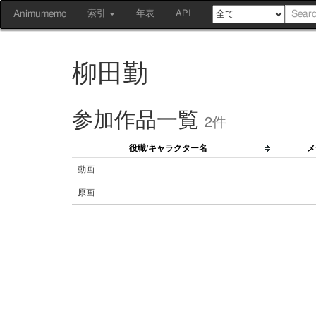
Animumemo
索引
年表
API
柳田勤
参加作品一覧
2件
役職/キャラクター名
メ
動画
原画