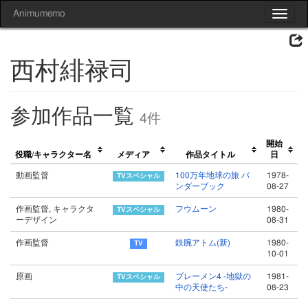
Animumemo
Toggle
navigat
西村緋禄司
参加作品一覧
4件
開始
役職/キャラクター名
メディア
作品タイトル
日
動画監督
100万年地球の旅 バ
1978-
ンダーブック
08-27
作画監督, キャラクタ
フウムーン
1980-
ーデザイン
08-31
作画監督
鉄腕アトム(新)
1980-
10-01
原画
ブレーメン4 -地獄の
1981-
中の天使たち-
08-23